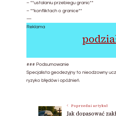
– **ustalaniu przebiegu granic**
– **konfliktach o granice**
—
Reklama
podzia
### Podsumowanie
Specjalista geodezyjny to nieodzowny uczes
ryzyko błędów i opóźnień.
Nawigacja
Poprzedni artykuł
Jak dopasować zak