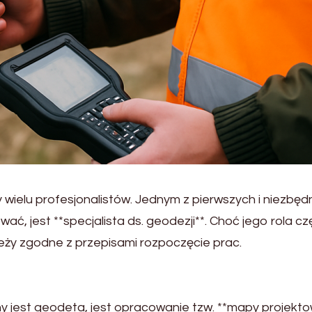
 wielu profesjonalistów. Jednym z pierwszych i niezbę
ać, jest **specjalista ds. geodezji**. Choć jego rola c
leży zgodne z przepisami rozpoczęcie prac.
jest geodeta, jest opracowanie tzw. **mapy projektow