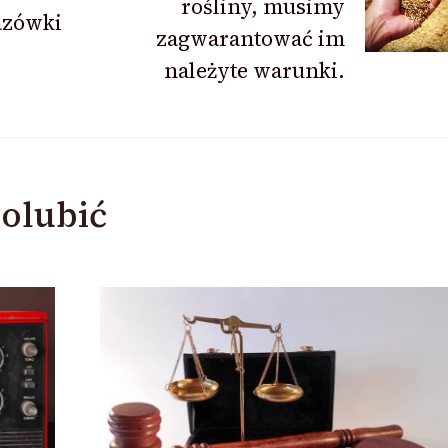
rośliny, musimy
azówki
zagwarantować im
należyte warunki.
olubić