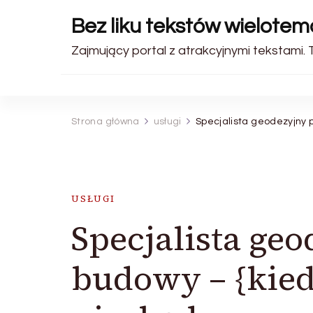
Bez liku tekstów wielote
Zajmujący portal z atrakcyjnymi tekstami. 
Strona główna
usługi
Specjalista geodezyjny 
USŁUGI
Specjalista ge
budowy – {kied